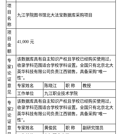
项
目
九江学院图书馆北大法宝数据库采购项目
名
称
项
目
41,000 元
金
额
该数据库具有自主知识产权且学校已经购买使用过，
专
收录学科范围适合学校学科设置。全国只有北京北大
家1
英华科技有限公司负责江西销售，具备采购“唯一
论
性”。
证
意
专家姓名
陈晓江
职 称
教授
见
工作单位
九江职业技术学院
该数据库具有自主知识产权且学校已经购买使用过，
专
收录学科范围适合学校学科设置。全国只有北京北大
家2
英华科技有限公司负责江西销售，具备采购“唯一
论
性”。
证
意
专家姓名
黄俊民
职 称
副研究馆员