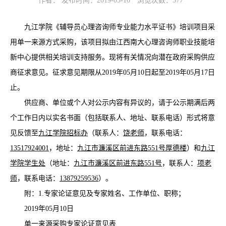
作者： 发布时间：2019-05-10
浏览次数：
577
九江学院《辅导员心理咨询师专业能力水平证书》培训项目采
用单一来源方式采购，该项目拟由江西南大心理咨询师职业技能培
新中心提供相关培训支持服务。现将有关情况向潜在政府采购供应
商征求意见。征求意见期限从2019年05月10日起至2019年05月17日
止。
供应商、单位或个人对公示内容有异议的，请于公示期满后两
个工作日内以实名书面（包括联系人、地址、联系电话）形式将意
见反馈至
九江学院招标办
（联系人：
饶老师
，联系电话：
13517924001
，地址：
九江市濂溪区前进东路551号厚德楼
）和
九江
学院学生处
（地址：
九江市濂溪区前进东路551号
，联系人：
项老
师
，联系电话：
13879259536
）。
附：1.专家论证意见及专家姓名、工作单位、职称；
2019年05月10日
单一来源采购专家论证意见表