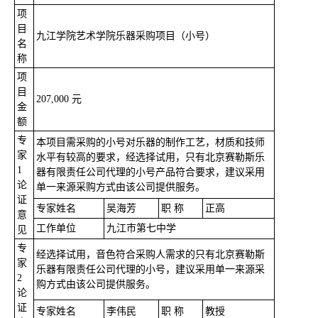
项
目
九江学院艺术学院乐器采购项目（小号）
名
称
项
目
207,000 元
金
额
专
本项目需采购的小号对乐器的制作工艺，材质和技师
家
水平有较高的要求，经选择试用，只有北京赛勒斯乐
1
器有限责任公司代理的小号产品符合要求，建议采用
论
单一来源采购方式由该公司提供服务。
证
专家姓名
吴海芳
职 称
正高
意
工作单位
九江市第七中学
见
专
经选择试用，音色符合采购人需求的只有北京赛勒斯
家
乐器有限责任公司代理的小号，建议采用单一来源采
2
购方式由该公司提供服务。
论
证
专家姓名
李伟民
职 称
教授