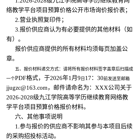
1.
2026-2028级九江学院高等学历继续教育网
络教学平台项目
预算价格公开市场询价报价表；
2.营业执照复印件；
3.报价供应商认为有必要提供的其他材料（如
有）。
报价供应商提供的所有材料均须每页加盖公
章。
五、报价材料递交方式：请将所有报价材料签字盖章后扫描成
PDF格式，于202
6
年
1
月
9
17：30
一个
日
前发送至邮箱
jjugzc@163.com，邮件请命名为：XXX公司关于
2026-2028级九江学院高等学历继续教育网络教
学平台项目
预算价格报价材料。
六、其他事项说明
1.参与报价的供应商不影响其参与本项目后续
的采购招投标活动。