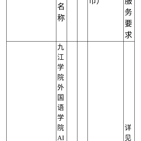
币）
服
名
务
称
要
求
九
江
学
院
外
国
语
学
院
详
AI
见