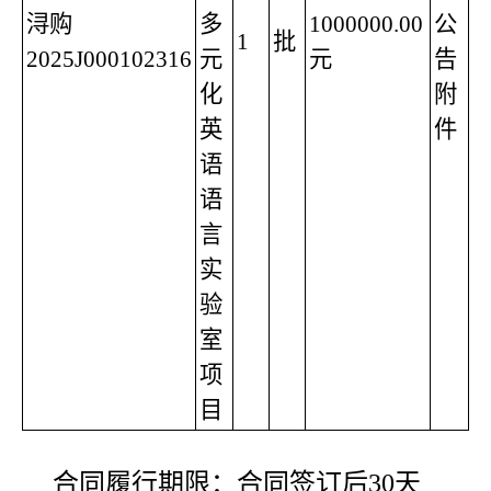
浔购
多
1000000.00
公
1
批
2025J000102316
元
元
告
化
附
英
件
语
语
言
实
验
室
项
目
合同履行期限：合同签订后30天