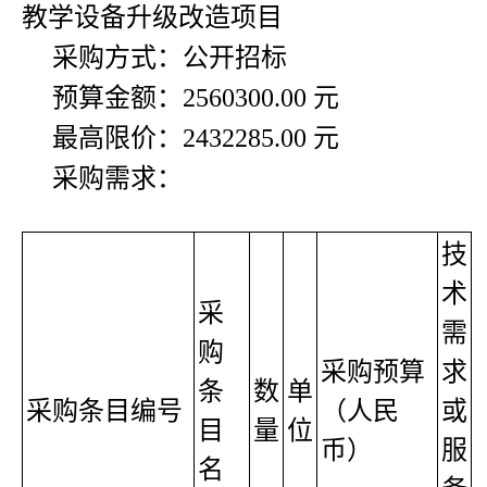
教学设备升级改造项目
采购方式：公开招标
预算金额：2560300.00 元
最高限价：2432285.00 元
采购需求：
技
术
采
需
购
采购预算
求
条
数
单
采购条目编号
（人民
或
目
量
位
币）
服
名