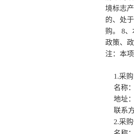
境标志产
的、处于
购。 8
政策、政
注：本项
1.采
名称
地址
联系
2.采
名称