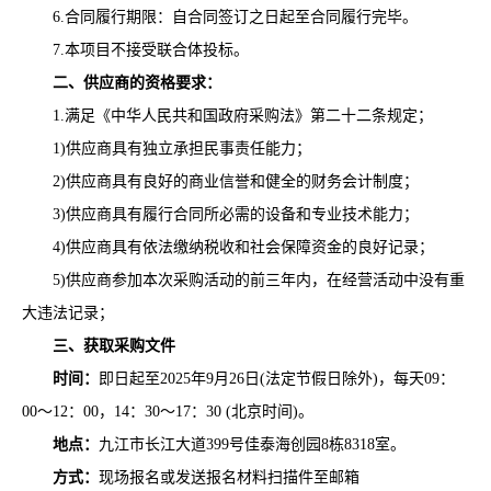
6.
合同履行期限：自合同签订之日起至合同履行完毕。
7.
本项目不接受联合体投标。
二、供应商的资格要求：
1.满足《中华人民共和国政府采购法》第二十二条规定；
1)供应商具有独立承担民事责任能力；
2)供应商具有良好的商业信誉和健全的财务会计制度；
3)供应商具有履行合同所必需的设备和专业技术能力；
4)供应商具有依法缴纳税收和社会保障资金的良好记录；
5)供应商参加本次采购活动的前三年内，在经营活动中没有重
大违法记录；
三、获取采购文件
时间：
即日起至
202
5
年
9月26日
(法定节假日除外)，每天09：
00～1
2
：
0
0，14：30～17：
3
0 (北京时间)。
地点：
九江市长江大道
399号佳泰海创园8栋8318室
。
方式：
现场报名或发送报名材料扫描件至邮箱