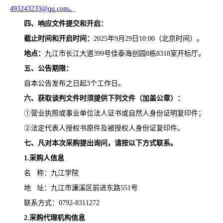
493243233@qq.com。
四、
响应文件提交和开启：
截止时间和开启时间：
2025年
9
月
29
日
10:00（北京时间）。
地点：
九江市长江大道
399号佳泰海创园8栋8318室
开标厅。
五、公告期限
：
自本公告发布之日起
3个工作日。
六、
获取谈判文件时须提供下列文件（加盖公章）：
①
营业执照
或事业单位法人证书或自然人身份证明复印件；
②法定代表人授权书原件及被授权人身份证复印件。
七
、凡对本次采购提出询问，请按以下方式联系。
1.采购人信息
名
称：
九江学院
地
址：
九江市濂溪区前进东路
551号
联系方式：
0792-8311272
2.采购代理机构信息