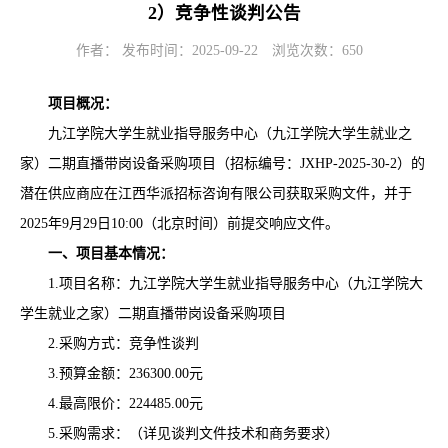
2）竞争性谈判公告
作者： 发布时间：2025-09-22
浏览次数：
650
项目概况：
九江学院大学生就业指导服务中心（九江学院大学生就业之
家）二期直播带岗设备采购项目
（招标编号：
JXHP-2025-30-2
）的
潜在供应商应在
江西华派招标咨询有限公司
获取采购文件，并于
2025年
9
月
29
日
10:00
（北京时间）前提交响应文件
。
一、项目基本情况
：
1.
项目名称：
九江学院大学生就业指导服务中心（九江学院大
学生就业之家）二期直播带岗设备采购项目
2.
采购方式：竞争性谈判
3.
预算金额：
236300.00
元
4.
最高限价：
224485.00
元
5.
采购需求：
（详见
谈判文件
技术和商务要求
）