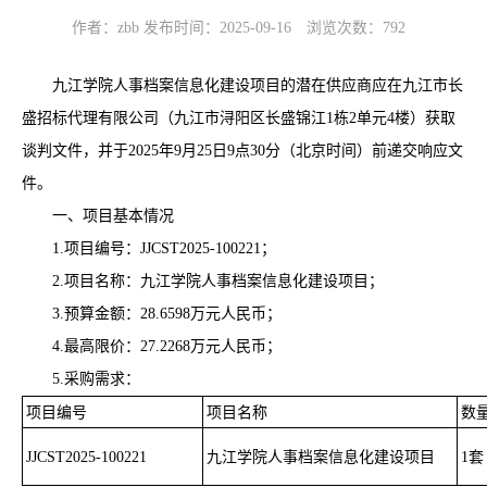
作者：zbb 发布时间：2025-09-16
浏览次数：
792
九江学院人事档案信息化建设项目
的
潜在供应商应在
九江市长
盛招标代理有限公司（九江市浔阳区长盛锦江
1栋2单元4楼）
获取
谈判文件，并于
2025
年
9
月
25
日
9
点
30
分（北京时间）前递交响应文
件。
一、项目基本情况
1.
项目编号：
JJCST2025-100221
；
2.
项目名称：
九江学院人事档案信息化建设项目
；
3.
预算金额：
28.6598万
元人民币
；
4.
最高限价：
27.2268万
元人民币
；
5.
采购需求：
项目
编号
项目名称
数
JJCST2025-100221
九江学院人事档案信息化建设项目
1套