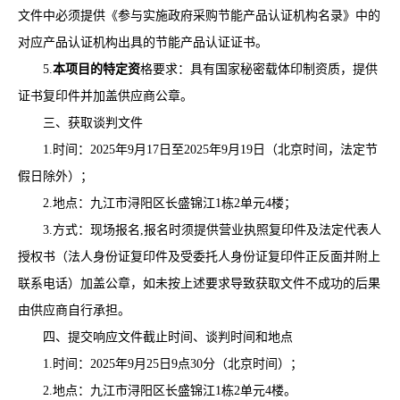
文件中必须提供《参与实施政府采购节能产品认证机构名录》中的
对应产品认证机构出具的节能产品认证证书
。
5.
本项目的特定资
格要求：
具有国家秘密载体印制资质，提供
证书复印件并加盖供应商公章。
三、获取
谈判
文件
1.
时间：
2025
年
9
月
17
日至
2025
年
9
月
19
日
（北京时间，法定节
假日除外
）
；
2.
地点：
九江市浔阳区长盛锦江
1栋2单元4楼；
3.
方式：
现场报名
,报名时须提供营业执照复印件及法定代表人
授权书（法人身份证复印件及受委托人身份证复印件正反面并附上
联系电话）加盖公章，如未按上述要求导致获取文件不成功的后果
由供应商自行承担。
四、提交
响应
文件截止时间、
谈判
时间和地点
1.时间：
2025
年
9
月
25
日
9
点
30
分（北京时间）
；
2.地点：九江市浔阳区长盛锦江1栋2单元4楼。