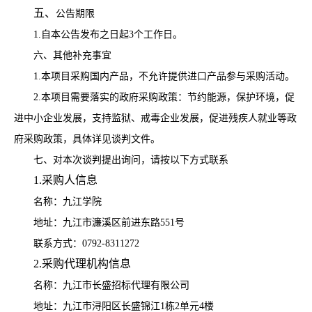
五、
公告期限
1.
自本公告发布之日起
3
个工作日
。
六、其他补充事宜
1.本项目采购国内产品，不允许提供进口产品参与采购活动。
2.本项目需要落实的政府采购政策：节约能源，保护环境，促
进中小企业发展，支持监狱、戒毒企业发展，促进残疾人就业等政
府采购政策，
具体详见谈判文件
。
七、对本次
谈判
提出询问，请按以下方式联系
1.采购人信息
名
称：
九江学院
地
址：
九江市濂溪区前进东路
551号
联系方式：0
792-8311272
2.采购代理机构信息
名
称：
九江市长盛招标代理有限公司
地
址：
九江市浔阳区长盛锦江
1栋2单元4楼