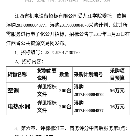
作者： 发布时间：2017-12-01
浏览次数：
534
江西省机电设备招标有限公司受九江学院委托，依据
浔购
、浔购
采购计划，就其所
2017J000004877
2017J000004878
需服务进行电子化公开招标，招标公告于
年
月
日在
2017
11
23
江西省公共资源交易网发布。
招标编号：
1、
JXTCJJ2017130170
2
、招标内容：
货物简要
采购项
货物名称
数量
采购计划编号
说明
目预算
详见招标
浔购
空调
200
台
56
万元
文件
2017J000004878
详见招标
浔购
电热水器
200
台
16
万元
文件
2017J000004877
第六章、评标标准三、商务评分中售后服务第
点：
3、
3