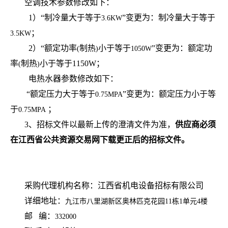
空调技术参数修改如下：
1
）“制冷量大于等于
”变更为：制冷量大于等于
3.6KW
；
3.5KW
2
）“额定功率
制热
小于等于
”变更为：
额定功
(
)
1050W
率
制热
小于等于
1150W
；
(
)
电热水器参数修改如下：
“额定压力大于等于
”变更为：
额定压力小于等
0.75MPA
于
；
0.75MPA
3
、招标文件以最新上传的澄清文件为准，
供应商必须
在江西省公共资源交易网下载更正后的招标文件。
采购代理机构名称：江西省机电设备招标有限公司
详细地址：
九江市八里湖新区奥林匹克花园
11
栋
1
单元
4
楼
邮
编：
332000