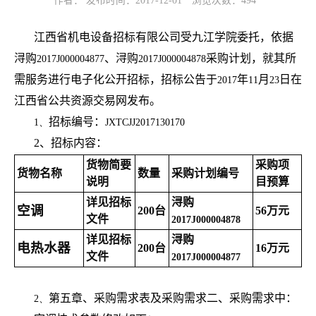
作者： 发布时间：2017-12-01
浏览次数：
494
江西省机电设备招标有限公司受九江学院委托，依据
浔购
、浔购
采购计划，就其所
2017J000004877
2017J000004878
需服务进行电子化公开招标，招标公告于
年
月
日在
2017
11
23
江西省公共资源交易网发布。
招标编号：
1、
JXTCJJ2017130170
2
、招标内容：
货物简要
采购项
货物名称
数量
采购计划编号
说明
目预算
详见招标
浔购
空调
200
台
56
万元
文件
2017J000004878
详见招标
浔购
电热水器
200
台
16
万元
文件
2017J000004877
第五章、采购需求表及采购需求二、采购需求中：
2、