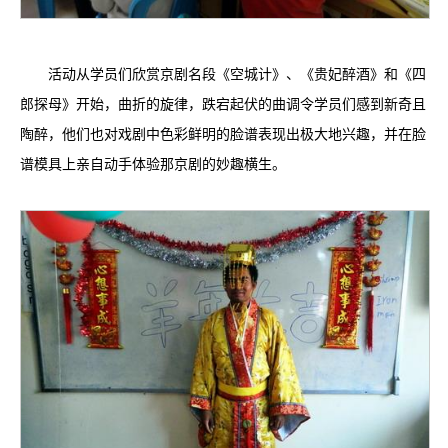
活动从学员们欣赏京剧名段《空城计》、《贵妃醉酒》和《四
郎探母》开始，曲折的旋律，跌宕起伏的曲调令学员们感到新奇且
陶醉，他们也对戏剧中色彩鲜明的脸谱表现出极大地兴趣，并在脸
谱模具上亲自动手体验那京剧的妙趣横生。