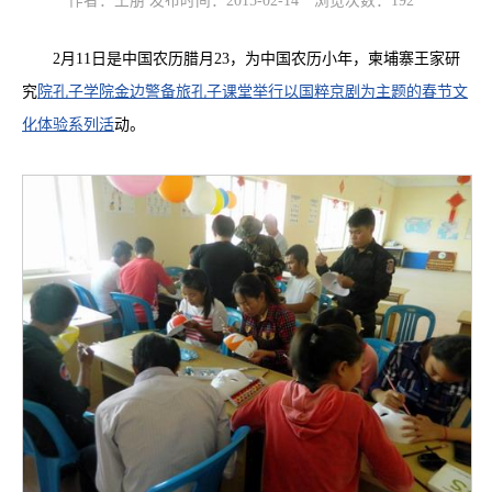
作者：王朋 发布时间：2015-02-14
浏览次数：
192
2月11日是中国农历腊月23，为中国农历小年，柬埔寨王家研
究
院孔子学院金边警备旅孔子课堂举行以国粹京剧为主题的春节文
化体验系列活
动。