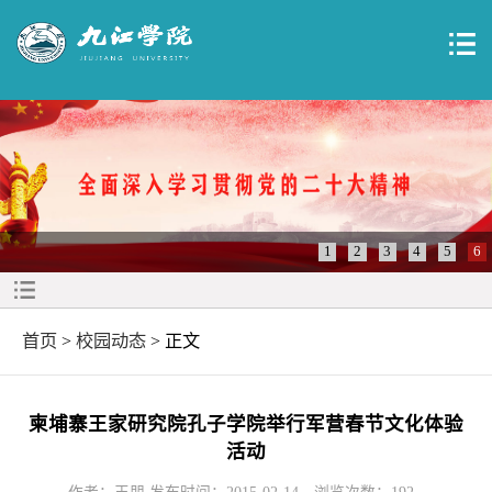
1
2
3
4
5
6
首页
>
校园动态
> 正文
柬埔寨王家研究院孔子学院举行军营春节文化体验
活动