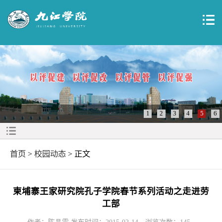
1
2
3
4
5
6
首页
>
校园动态
> 正文
柬埔寨王家研究院孔子学院春节系列活动之走进劳
工部