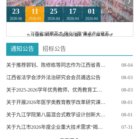
23
11
25
17
01
2026-06
2026-05
2026-04
2026-04
2026-04
江西省“链聚英才 强业兴赣”重点产业链系
6月23日上午，九江学院2026届毕业典礼暨学位授予仪式在学校大礼堂举行。校党委书记李明
5月9日，九江学院体育训练中心内人头攒动，一场面向2026届毕业生的大型综合就业双选会
九江学院举行2026届毕业典礼暨学位授予仪式
校党委书记李明斌为大学生讲授思政课：以实
九江学院党委举行树立和践行正确政绩观学习
学校召开第四届教代会暨工代会第三次会议
斌，党委副书记、校长汪洋，党委副书记王殿元，党委委员、副校长查振华、鲁卫东、雷志
火热举行。展位前，毕业生手持简历，与用人单位代表深入交流；洽谈区里，企业招聘人员
通知公告
招标公告
强，党委委员、纪委书记、监察专员刘波，党委委员、副校长吴维勇、李冬伟、范杰平，党
耐心介绍岗位需求、发展通道和薪酬待遇；AI智能就业指导服务专区也吸引了不少学生驻足
委委员刘平、肖国丰、蔡飞出席典礼。学校学位评定委员会委员，教师代表、校友代表、家
体验。现场供需对接活跃，求职氛围浓厚。当天，江西省“链聚英才·强业兴赣”重点产业链系
长代表、在校生代表，以及1000余名2026届毕业生和家长参加典礼。典礼由范杰平主持...
列招聘石化产业链专场暨九江学院2026届毕业生大型综合就业双选会在学校体育训练...
关于推荐郭钊、陈修栋等同志作为江西省青…
08-04
江西省法学会涉外法治研究会会员遴选公告
08-03
关于2025-2026学年优秀教师、优秀教育工…
08-03
关于开展2026年医学类教育教学改革研究课…
08-01
关于九江学院第八届混合式教学设计创新大…
08-01
关于九江市2026年度企业重大技术需求“揭…
07-31