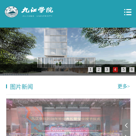
1
2
3
4
5
6
图片新闻
更多>