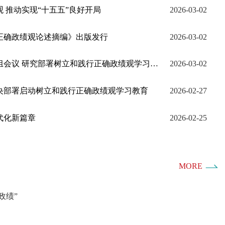
 推动实现“十五五”良好开局
2026-03-02
正确政绩观论述摘编》出版发行
2026-03-02
叶建春主持召开省政府党组会议 研究部署树立和践行正确政绩观学习教育工作
2026-03-02
央部署启动树立和践行正确政绩观学习教育
2026-02-27
江西发布：全省领导干部警示教育会召开 尹弘主持并讲话 徐令义讲话
代化新篇章
2026-02-25
MORE
政绩”