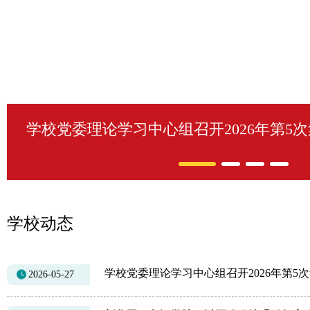
九江学院一体推进学习教育走深走实
学校党委理论学习中心组召开2026年第5
学校动态
学校党委理论学习中心组召开2026年第5
2026-05-27