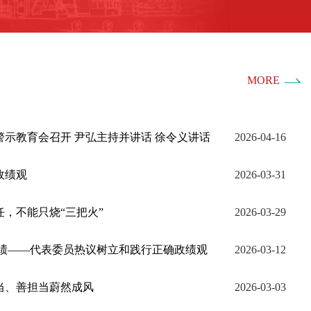
MORE
示教育会召开 尹弘主持并讲话 徐令义讲话
2026-04-16
政绩观
2026-03-31
，不能只烧“三把火”
2026-03-29
政绩——代表委员热议树立和践行正确政绩观
2026-03-12
当、善担当蔚然成风
2026-03-03