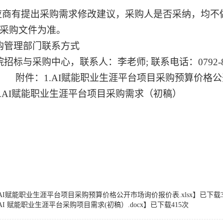
供应商有提出采购需求修改建议，采购人是否采纳，均
采购文件为准。
购管理部门联系方式
院招标与采购中心，联系人：
李
老师
; 联系电话：0792-
附件：
1.
AI赋能职业生涯平台项目
采购
预算价格公
.
AI赋能职业生涯平台项目
采购
需求
（
初稿
）
AI赋能职业生涯平台项目采购预算价格公开市场询价报价表.xlsx
】已下载
AI 赋能职业生涯平台采购项目需求(初稿）.docx
】已下载
415
次