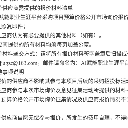
价供应商需提供的报价材料清单
I赋能职业生涯平台
采购
项目
预算价格公开市场询价报
执照复印件；
价供应商认为有必要提供的其他材料（如有）。
应商提供的所有材料均须每页加盖公章。
价材料递交方式：请将所有报价材料签字盖章后扫描成
jjugzc@163.com，邮件请命名为：
AI赋能职业生涯平
他事项说明
与报价的供应商不影响其参与本项目后续的采购招投标活
价供应商参与本次市场询价及意见征集活动所提供的材料
项目预算价格公开市场询价征集情况及供应商报价情况
报价供应商自愿无偿参与报价，所发生的费用自理，不