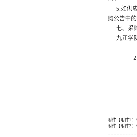
5.如
购公告中的
七、采
九江学
2
附件【
附件1：
附件【
附件2：