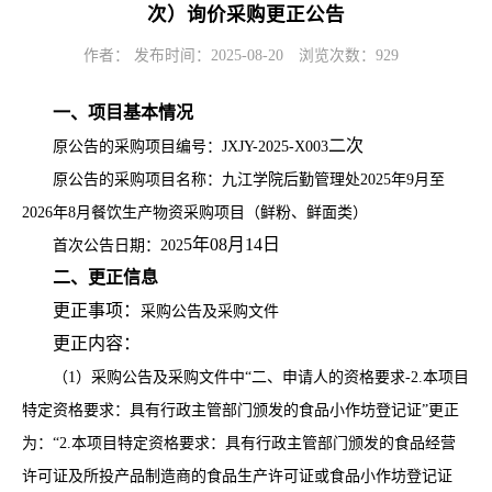
次）询价采购更正公告
作者： 发布时间：2025-08-20
浏览次数：
929
一、项目基本情况
二次
原公告的采购项目编号：
JXJY-2025-X003
原公告的采购项目名称：九江学院后勤管理处
2025年9月至
2026年8月餐饮生产物资采购项目（鲜粉、鲜面类）
5
年
08
月
14
日
首次公告日期：
202
二、
更正信息
更
正事项：
采购
公告及采购文件
更正内容：
（
1）
采购
公告及
采购
文件中
“二、申请人的资格要求-2.本项目
特定资格要求：具有行政主管部门颁发的食品小作坊登记证”更正
为：“2.本项目特定资格要求：具有行政主管部门颁发的食品经营
许可证及所投产品制造商的食品生产许可证或食品小作坊登记证