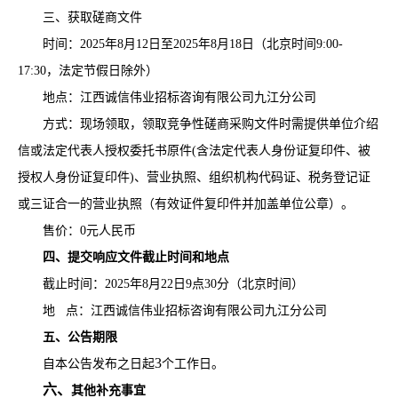
三、获取磋商文件
时间：
202
5
年
8
月
12
日至
202
5
年
8
月
18
日（北京时间
9:00-
17:30，法定节假日除外）
地点：江西诚信伟业招标咨询有限公司九江分公司
方式：现场领取，领取竞争性磋商采购文件时需提供单位介绍
信或法定代表人授权委托书原件
(含法定代表人身份证复印件、被
授权人身份证复印件)、营业执照、组织机构代码证、税务登记证
或三证合一的营业执照（有效证件复印件并加盖单位公章）。
售价：
0
元人民币
四、提交响应文件
截止时间和地点
截止时间：
202
5
年
8
月
22
日
9
点
30
分（北京时间）
地
点：江西诚信伟业招标咨询有限公司九江分公司
五、公告期限
3
自本公告发布之日起
个工作日。
六、
其他补充事宜