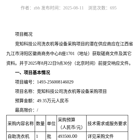
作者：zbb 发布时间：2025-08-11
浏览次数：
695
项目概况
竞知科技公司洗衣机等设备采购项目的潜在供应商应在
江西省
九江市浔阳区徽商商务中心
B座1701
（地址）获取磋商文件及其它
资料。并于
202
5
年
8
月
22
日
9
点
30
分（北京时间）前提交响应文件。
一、项目基本情况
项目编号：
1493-256008146029
项目名称：竞知科技公司洗衣机等设备采购项目
预算金额：
49.35
万元人民币
最高限价：
/
采购预算
采购内容名称
数量
单位
技术需求或服务要求
（人民币
/元）
.00
自助洗衣机
1
批
4935
00
详见采购文件