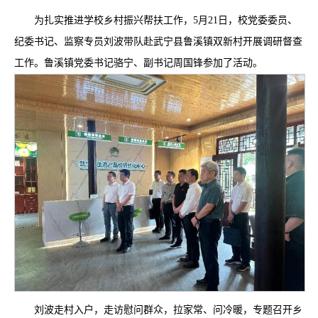
为扎实推进学校乡村振兴帮扶工作，5月21日，校党委委员、
纪委书记、监察专员刘波带队赴武宁县鲁溪镇双新村开展调研督查
工作。鲁溪镇党委书记骆宁、副书记周国锋参加了活动。
刘波走村入户，走访慰问群众，拉家常、问冷暖，专题召开乡