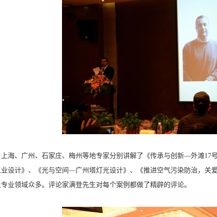
海、广州、石家庄、梅州等地专家分别讲解了《传承与创新—外滩17号
工业设计》、《光与空间—广州塔灯光设计》、《推进空气污染防治，关
及专业领域众多。评论家满登先生对每个案例都做了精辟的评论。