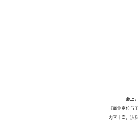
会上，上
《商业定位与
内容丰富，涉