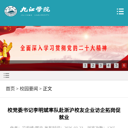
1
2
3
4
5
6
首页
>
校园要闻
> 正文
校党委书记李明斌率队赴浙沪校友企业访企拓岗促
就业