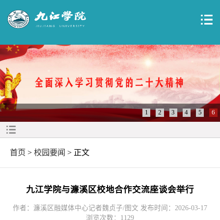
1
2
3
4
5
6
首页
>
校园要闻
> 正文
九江学院与濂溪区校地合作交流座谈会举行
作者：濂溪区融媒体中心记者魏贞子/图文 发布时间：2026-03-17
浏览次数：
1129