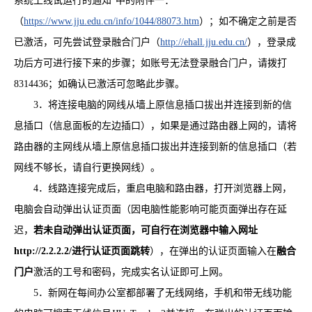
系统上线试运行的通知”中的附件一：
（
https://www.jju.edu.cn/info/1044/88073.htm
）；如不确定之前是否
已激活，可先尝试登录融合门户（
http://ehall.jju.edu.cn/
），登录成
功后方可进行接下来的步骤；如账号无法登录融合门户，请拨打
8314436；如确认已激活可忽略此步骤。
3．将连接电脑的网线从墙上原信息插口拔出并连接到新的信
息插口（信息面板的左边插口），如果是通过路由器上网的，请将
路由器的主网线从墙上原信息插口拔出并连接到新的信息插口（若
网线不够长，请自行更换网线）。
4．线路连接完成后，重启电脑和路由器，打开浏览器上网，
电脑会自动弹出认证页面（因电脑性能影响可能页面弹出存在延
迟，
若未自动弹出
认证页面
，可自行在浏览器中输入网址
http://
2.2.2.2
/进行认证
页面跳转
），在弹出的认证页面输入在
融合
门户
激活的工号和密码，完成实名认证即可上网。
5．新网在每间办公室都部署了无线网络，手机和带无线功能