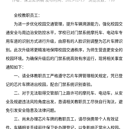
作者：保卫处供稿 发布时间：2025-12-15
浏览次数：
710
全校教职员工：
为进一步优化校园交通管理，提升车辆溯源能力，强化校园交
通安全与周边治安防控水平，学校已对门禁系统摩托车、电动车专
用车道的识别方式进行升级，由原有的人脸识别调整为芯片车牌识
别。此次升级将更精准地保障校园交通秩序，为师生营造更安全的
校园环境。为确保升级后的门禁系统高效有序运行，现将相关事宜
通知如下：
一、请全体教职员工严格遵守芯片车牌管理相关规定，凭已登
记的芯片车牌进出校园，配合门禁系统识别查验。
二、对于无法取得交管部门上路许可的摩托车、电动车，从安
全及规避违法风险角度出发，恳请相关教职员工尽快自行淘汰，避
免引发安全隐患及法律问题。
三、尚未办理芯片车牌的教职员工，请尽快携带个人有效证
件、车辆相关手续前往保卫处办理登记，以免影响正常出入校园。