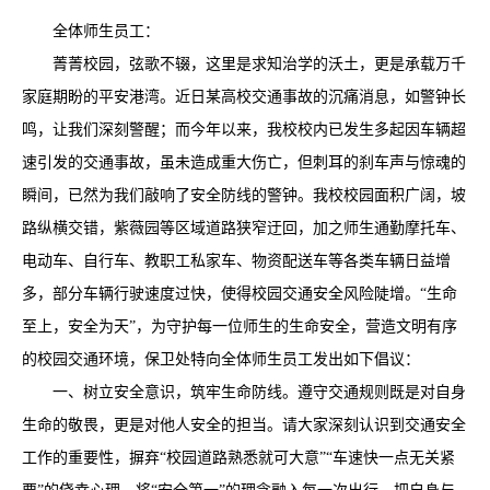
全体师生员工：
菁菁校园，弦歌不辍，这里是求知治学的沃土，更是承载万千
家庭期盼的平安港湾。近日某高校交通事故的沉痛消息，如警钟长
鸣，让我们深刻警醒；而今年以来，我校校内已发生多起因车辆超
速引发的交通事故，虽未造成重大伤亡，但刺耳的刹车声与惊魂的
瞬间，已然为我们敲响了安全防线的警钟。我校校园面积广阔，坡
路纵横交错，紫薇园等区域道路狭窄迂回，加之师生通勤摩托车、
电动车、自行车、教职工私家车、物资配送车等各类车辆日益增
多，部分车辆行驶速度过快，使得校园交通安全风险陡增。“生命
至上，安全为天”，为守护每一位师生的生命安全，营造文明有序
的校园交通环境，保卫处特向全体师生员工发出如下倡议：
一、树立安全意识，筑牢生命防线。遵守交通规则既是对自身
生命的敬畏，更是对他人安全的担当。请大家深刻认识到交通安全
工作的重要性，摒弃“校园道路熟悉就可大意”“车速快一点无关紧