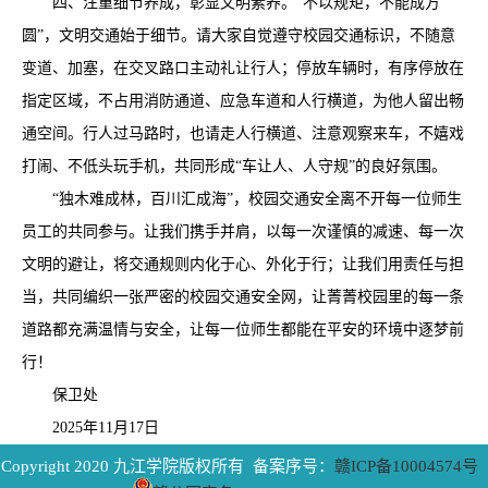
四、注重细节养成，彰显文明素养。“不以规矩，不能成方
圆”，文明交通始于细节。请大家自觉遵守校园交通标识，不随意
变道、加塞，在交叉路口主动礼让行人；停放车辆时，有序停放在
指定区域，不占用消防通道、应急车道和人行横道，为他人留出畅
通空间。行人过马路时，也请走人行横道、注意观察来车，不嬉戏
打闹、不低头玩手机，共同形成“车让人、人守规”的良好氛围。
“独木难成林，百川汇成海”，校园交通安全离不开每一位师生
员工的共同参与。让我们携手并肩，以每一次谨慎的减速、每一次
文明的避让，将交通规则内化于心、外化于行；让我们用责任与担
当，共同编织一张严密的校园交通安全网，让菁菁校园里的每一条
道路都充满温情与安全，让每一位师生都能在平安的环境中逐梦前
行！
保卫处
2025年11月17日
Copyright 2020 九江学院版权所有 备案序号：
赣ICP备10004574号