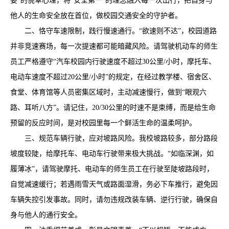
要”的侥幸心理，将“安全第一”的理念融入每一次出行，把自身与
他人的生命安全放在首位，做校园交通安全的守护者。
二、恪守车速限制，践行慢速通行。“欲速则不达”，校园道路
并非竞速赛场，每一次提速都可能暗藏风险。请驾驶机动车的师生
员工严格遵守“汽车校园内行驶速度不超过30公里/小时，摩托车、
电动车速度不超过20公里/小时”的规定，在经过教学楼、宿舍区、
食堂、体育馆等人员密集区域时，主动减速慢行，做到“眼观六
路、耳听八方”。请记住，20/30公里的时速不是束缚，而是给生命
预留的反应时间，是对校园里每一个鲜活生命的温柔呵护。
三、规范车辆行驶，应对坡路风险。我校坡路较多，部分路段
坡度较陡，给摩托车、电动车行驶带来极大挑战。“如临深渊，如
履薄冰”，请驾驶摩托、电动车的师生员工在行驶至陡坡路段时，
自觉减速缓行；若遇雨雪天气或路面湿滑，务必下车推行，避免因
车辆失控引发事故。同时，请勿违规改装车辆、逆行行驶，确保自
身与他人的通行安全。